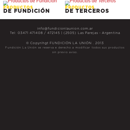
PRODUCTOS
PRODUCTOS
DE FUNDICIÓN
DE TERCEROS
info@fundicionlaunion.com.ar
Tel: 03471 471408 / 472145 | (2505) Las Parejas - Argentina
© Copyrihgt FUNDICIÓN LA UNIÓN . 2013
Fundición La Unión se reserva e derecho a modificar todos sus productos
sin previo aviso.