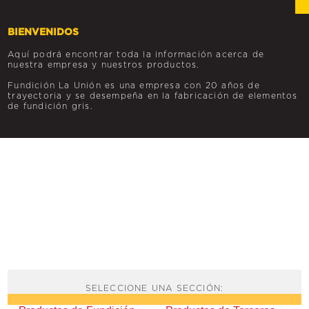
BIENVENIDOS
Aquí podrá encontrar toda la información acerca de
nuestra empresa y nuestros productos.
Fundición La Unión es una empresa con 20 años de
trayectoria y se desempeña en la fabricación de elementos
de fundición gris.
SELECCIONE UNA SECCIÓN: